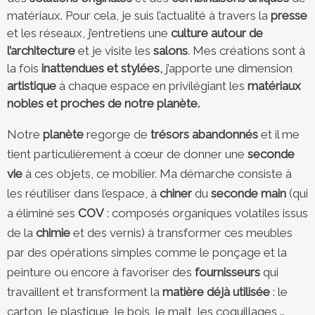
matériaux. Pour cela, je suis l’actualité à travers la
presse
et les réseaux, j’entretiens une
culture autour de
l’architecture
et je visite les
salons
. Mes créations sont à
la fois
inattendues et stylées,
j’apporte une dimension
artistique
à chaque espace en privilégiant les
matériaux
nobles et proches de notre planète.
Notre
planète
regorge de
trésors abandonnés
et il me
tient particulièrement à cœur de donner une
seconde
vie
à ces objets, ce mobilier. Ma démarche consiste à
les réutiliser dans l’espace, à
chiner
du
seconde main
(qui
a éliminé ses
COV
: composés organiques volatiles issus
de la
chimie
et des vernis) à transformer ces meubles
par des opérations simples comme le ponçage et la
peinture ou encore à favoriser des
fournisseurs
qui
travaillent et transforment la
matière déjà utilisée
: le
carton, le plastique, le bois, le malt, les coquillages …